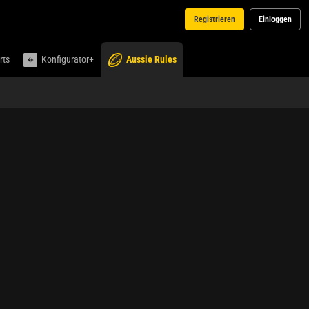
Registrieren
Einloggen
rts
Konfigurator+
Aussie Rules
Medien
Wähle ein Event ...
Wähle
von der
Liste der
Live-
Events, um
einen Live-
Stream
anzusehen.