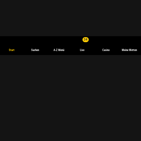
34
Start
Suchen
A-Z Menü
Live
Casino
Meine Wetten
English
Deutsch
Español
español
(Latinoamérica)
Français
polski
Magyar
български