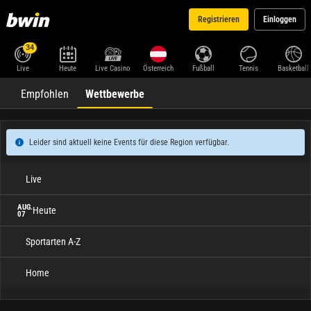
Registrieren
Einloggen
34
Live
Heute
Live Casino
Österreich
Fußball
Tennis
Basketball
Empfohlen
Wettbewerbe
Leider sind aktuell keine Events für diese Region verfügbar.
Live
AUG.
Heute
07
Sportarten A-Z
Home