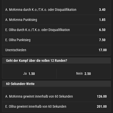
A. McKenna durch K.o./T.K.o. oder Disqualifikation
3.40
A. McKenna Punktsieg
1.85
E. Oliha durch K.o./T.K.o. oder Disqualifikation
6.50
E. Oliha Punktsieg
7.50
Unentschieden
17.00
A. McKenna durch K.o./T.K.o. oder Disqualifikation
A. McKenna Punktsieg
E. Oliha durch K.o./T.K.o. oder Disqualifikation
E. Oliha Punktsieg
Unentschieden
17.00
3.40
1.85
6.50
7.50
Geht der Kampf über die vollen 12 Runden?
Ja
Nein
1.50
2.50
Ja
1.50
Nein
2.50
60-Sekunden-Wette
A. McKenna gewinnt innerhalb von 60 Sekunden
126.00
E. Oliha gewinnt innerhalb von 60 Sekunden
201.00