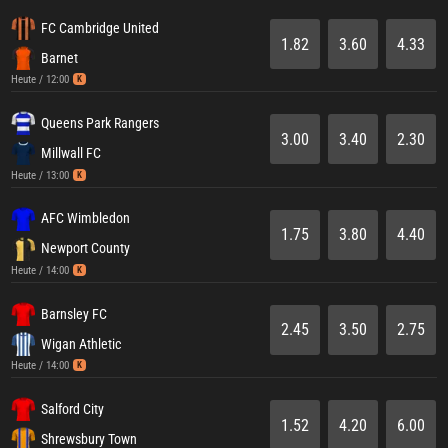
FC Cambridge United
1.82
3.60
4.33
Barnet
Heute / 12:00
K
Queens Park Rangers
3.00
3.40
2.30
Millwall FC
Heute / 13:00
K
AFC Wimbledon
1.75
3.80
4.40
Newport County
Heute / 14:00
K
Barnsley FC
2.45
3.50
2.75
Wigan Athletic
Heute / 14:00
K
Salford City
1.52
4.20
6.00
Shrewsbury Town