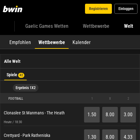
Registrieren
Einloggen
Gaelic Games Wetten
Wettbewerbe
Welt
Empfohlen
Wettbewerbe
Kalender
Alle Welt
Spiele
42
Ergebnis 1X2
FOOTBALL
1
X
2
Clonaslee St Manmans - The Heath
1.50
8.00
3.00
Heute / 18:30
Crettyard - Park Ratheniska
1.30
8.00
4.33