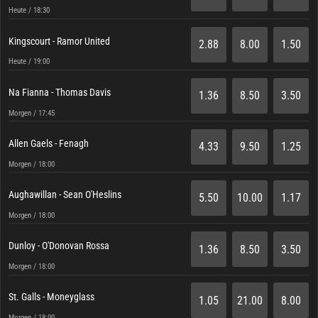
Heute / 18:30
Kingscourt - Ramor United
2.88
8.00
1.50
Heute / 19:00
Na Fianna - Thomas Davis
1.36
8.50
3.50
Morgen / 17:45
Allen Gaels - Fenagh
4.33
9.50
1.25
Morgen / 18:00
Aughawillan - Sean O'Heslins
5.50
10.00
1.17
Morgen / 18:00
Dunloy - O'Donovan Rossa
1.36
8.50
3.50
Morgen / 18:00
St. Galls - Moneyglass
1.05
21.00
8.00
Morgen / 18:00