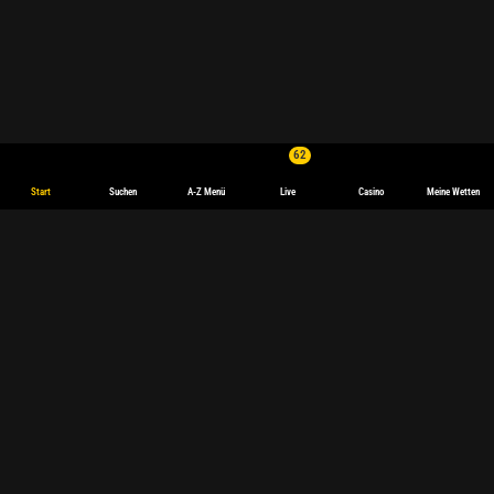
62
Start
Suchen
A-Z Menü
Live
Casino
Meine Wetten
Olympische Spiele Wettquoten
Die Olympischen Spiele sind die magischen Momente der Saison,