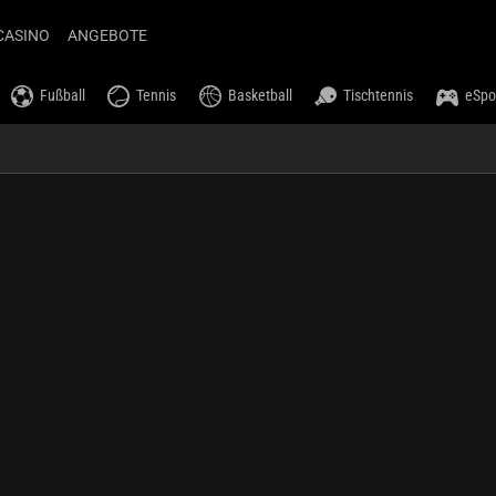
 CASINO
ANGEBOTE
Fußball
Tennis
Basketball
Tischtennis
eSpo