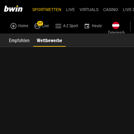
SPORTWETTEN
LIVE
VIRTUALS
CASINO
LIVE
63
Home
Live
A-Z Sport
Heute
Österreich
Empfohlen
Wettbewerbe
Top-
Spiele
1
Wettbewerbe
U
2-Weg - Wer gewinnt?
lt
i
G
MONTAG - 10.08.26
1
2
m
r
a
o
t
ß
Gruppe
Alle
Jetzt wetten
e
b
A
Wettbewerbe
P
ri
-
10.08.26 17:15
o
t
Großbritannien
Sieger
o
a
l
n
A
C
n
1
l
h
i
l
a
e
U