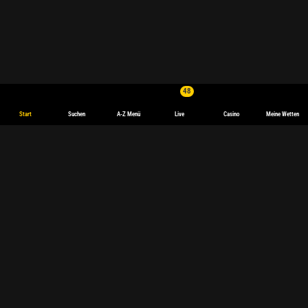
48
Start
Suchen
A-Z Menü
Live
Casino
Meine Wetten
English
Deutsch
Español
español
(Latinoamérica)
Français
polski
Magyar
български