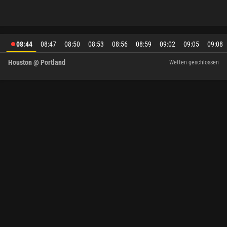
08:44
08:47
08:50
08:53
08:56
08:59
09:02
09:05
09:08
Houston @ Portland
Wetten geschlossen