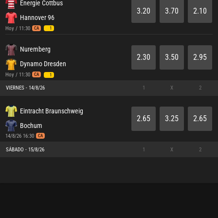
Energie Cottbus
3.20
3.70
2.10
Hannover 96
Hoy / 11:30
CA
1
Nuremberg
2.30
3.50
2.95
Dynamo Dresden
Hoy / 11:30
CA
1
VIERNES - 14/8/26
1
X
2
Eintracht Braunschweig
2.65
3.25
2.65
Bochum
14/8/26 16:30
CA
SÁBADO - 15/8/26
1
X
2