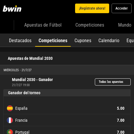
¡Regístrate ahora!
Acceder
Apuestas de Fútbol
Competiciones
Mundo
Destacados
Competiciones
Cupones
Calendario
Equ
Apuestas de Mundial 2030
MIÉRCOLES - 21/7/27
Mundial 2030 - Ganador
Todas las apuestas
21/7/27 19:00
Ganador del torneo
España
5.00
Francia
7.00
Portugal
7.00