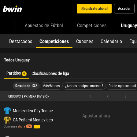
¡Regístrate ahora!
Acceder
Apuestas de Fútbol
Competiciones
Uruguay
Destacados
Competiciones
Cupones
Calendario
Equ
Todos Uruguay
Partidos
Clasificaciones de liga
6
Resultado 1X2
Más/Menos
¿Ambos equipos marcan?
Doble oportunidad
URUGUAY | PRIMERA DIVISIÓN
1
X
2
Montevideo City Torque
Apostar ahora
CA Peñarol Montevideo
Comienza
ahora
CA
1