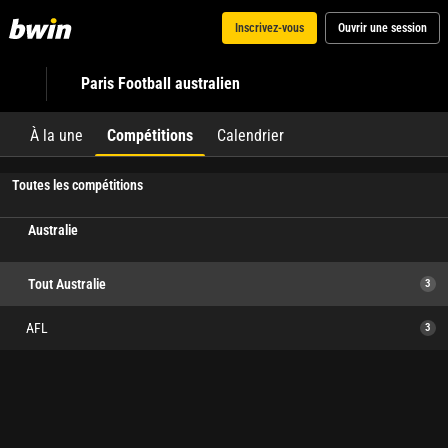
Inscrivez-vous
Ouvrir une session
Paris Football australien
À la une
Compétitions
Calendrier
Toutes les compétitions
Australie
Tout Australie
3
AFL
3