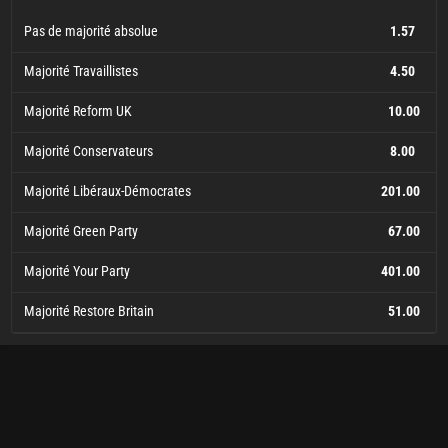
Pas de majorité absolue
1.57
Majorité Travaillistes
4.50
Majorité Reform UK
10.00
Majorité Conservateurs
8.00
Majorité Libéraux-Démocrates
201.00
Majorité Green Party
67.00
Majorité Your Party
401.00
Majorité Restore Britain
51.00
Pas de majorité absolue
Majorité Travaillistes
Majorité Reform UK
Majorité Conservateurs
Majorité Libéraux-Démocrates
Majorité Green Party
Majorité Your Party
Majorité Restore Britain
201.00
401.00
10.00
67.00
51.00
1.57
4.50
8.00