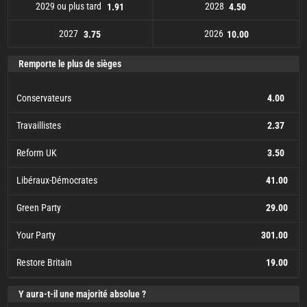
2029 ou plus tard
2028
1.91
4.50
2027
2026
3.75
10.00
2029 ou plus tard
2027
3.75
1.91
2026
2028
10.00
4.50
Remporte le plus de sièges
Conservateurs
4.00
Travaillistes
2.37
Reform UK
3.50
Libéraux-Démocrates
41.00
Green Party
29.00
Your Party
301.00
Restore Britain
19.00
Conservateurs
Travaillistes
Reform UK
Libéraux-Démocrates
Green Party
Your Party
Restore Britain
301.00
41.00
29.00
19.00
4.00
2.37
3.50
Y aura-t-il une majorité absolue ?