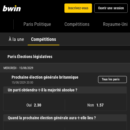
Inscrivez-vous
Ouvrir une session
Paris Politique
Compétitions
Royaume-Uni
À la une
Compétitions
Paris Élections législatives
MERCREDI - 15/08/2029
Prochaine élection générale britannique
Tous les paris
15/08/2029 20:00
Un parti obtiendra-t-il la majorité absolue ?
Oui
Non
2.30
1.57
Oui
2.30
Non
1.57
Quand la prochaine élection générale aura-t-elle lieu ?