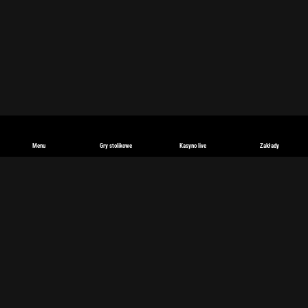
Menu
Gry stolikowe
Kasyno live
Zakłady
English
Deutsch
Español
español
(Latinoamérica)
Français
polski
Magyar
български
Sport
Zakłady online
Zakłady live
Piłka nożna
Tenis
Koszykówka