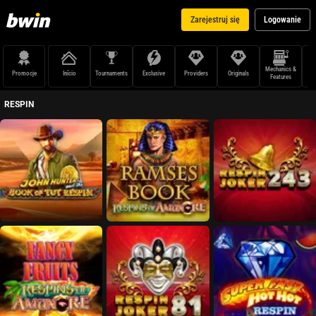
Zarejestruj się
Logowanie
Mechanics &
N
Promocje
Início
Tournaments
Exclusive
Providers
Originals
Features
S
RESPIN