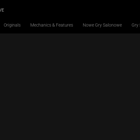
VE
Originals
Mechanics & Features
Nowe Gry Salonowe
Gry 