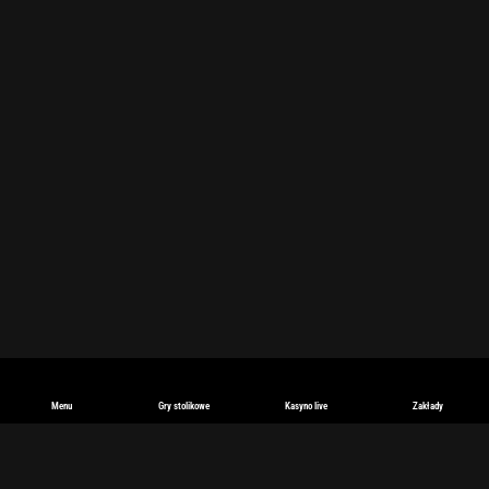
Menu
Gry stolikowe
Kasyno live
Zakłady