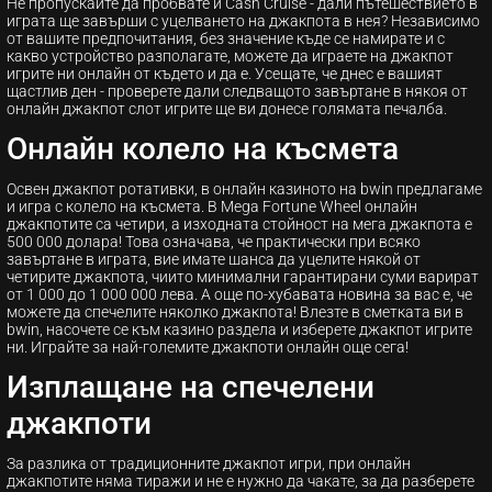
Не пропускайте да пробвате и Cash Cruise - дали пътешествието в
играта ще завърши с уцелването на джакпота в нея? Независимо
от вашите предпочитания, без значение къде се намирате и с
какво устройство разполагате, можете да играете на джакпот
игрите ни онлайн от където и да е. Усещате, че днес е вашият
щастлив ден - проверете дали следващото завъртане в някоя от
онлайн джакпот слот игрите ще ви донесе голямата печалба.
Онлайн колело на късмета
Освен джакпот ротативки, в онлайн казиното на bwin предлагаме
и игра с колело на късмета. В Mega Fortune Wheel онлайн
джакпотите са четири, а изходната стойност на мега джакпота е
500 000 долара! Това означава, че практически при всяко
завъртане в играта, вие имате шанса да уцелите някой от
четирите джакпота, чиито минимални гарантирани суми варират
от 1 000 до 1 000 000 лева. А още по-хубавата новина за вас е, че
можете да спечелите няколко джакпота! Влезте в сметката ви в
bwin, насочете се към казино раздела и изберете джакпот игрите
ни. Играйте за най-големите джакпоти онлайн още сега!
Изплащане на спечелени
джакпоти
За разлика от традиционните джакпот игри, при онлайн
джакпотите няма тиражи и не е нужно да чакате, за да разберете