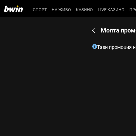
СПОРТ
НА ЖИВО
КАЗИНО
LIVE КАЗИНО
ПР
Моята пром
Тази промоция н