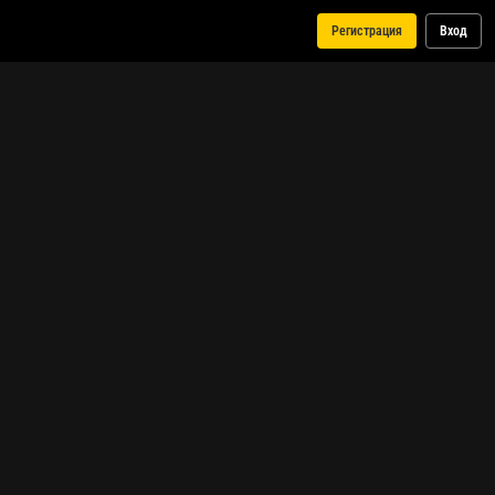
Регистрация
Вход