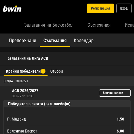
Регистрация
Вход
Залагания на Баскетбол
Състезания
Исп
Препоръчани
Състезания
Календар
залагания на Лига ACB
Крайни победители
Отбори
1
СРЯДА - 30.06.27 Г.
ACB 2026/2027
Всички залози
30.06.27 г. 18:30
Победител в лигата (вкл. плейофи)
Р. Мадрид
1.50
Валенсия Баскет
6.00