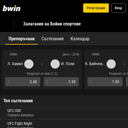
Регистрация
Вход
Залагания на Бойни спортове
Препоръчани
Състезания
Календар
КФФК
КФФК
Днес / 22:00
-
-
Л. Хамил
И. Поли
К. Бийчем мл.
Резултат от боя (1 2)
Резултат от б
1
2.40
2
1.55
1
1.33
Топ състезания
UFC 330
Северна Америка
UFC Fight Night