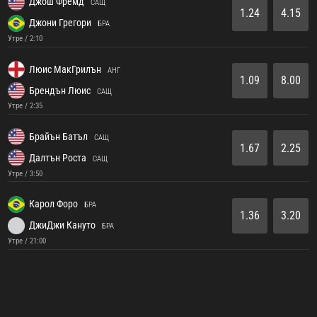
Джош Фремд
САЩ
1.24
4.15
Джони Грегори
БРА
Утре / 2:10
Люис МакГрилън
АНГ
1.09
8.00
Брендън Люис
САЩ
Утре / 2:35
Брайън Батъл
САЩ
1.67
2.25
Далтън Роста
САЩ
Утре / 3:50
Карол Форо
БРА
1.36
3.20
ДжиДжи Кануто
БРА
Утре / 21:00