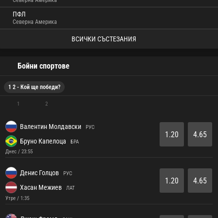
Северна Америка
ПФЛ
Северна Америка
ВСИЧКИ СЪСТЕЗАНИЯ
Бойни спортове
1 2 - Кой ще победи?
1
2
Валентин Молдавски
РУС
1.20
4.65
Бруно Капелоца
БРА
Днес / 23:55
Денис Голцов
РУС
1.20
4.65
Хасан Межиев
ЛАТ
Утре / 1:35