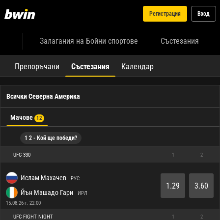
Регистрация
Вход
Залагания на Бойни спортове
Състезания
Препоръчани
Състезания
Календар
Всички Северна Америка
Мачове
12
1 2 - Кой ще победи?
UFC 330
1
2
Ислам Махачев
РУС
1.29
3.60
Йън Машадо Гари
ИРЛ
15.08.26 г. 22:00
UFC FIGHT NIGHT
1
2