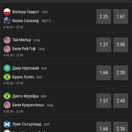
Матеуш Гамрот
ПОЛ
2.25
1.67
Килан Салкилд
АВСТЛ
8.08.26 г. 22:00
Тай Милър
САЩ
1.27
3.90
Били Рей Гоф
САЩ
8.08.26 г. 22:00
Дияр Нургожай
КАЗ
1.64
2.30
Бруно Лопес
БРА
8.08.26 г. 22:00
Диего Ферейра
БРА
1.57
2.45
Били Куарантильо
САЩ
8.08.26 г. 22:00
Луие Сътърланд
ШОТ
1.64
2.30