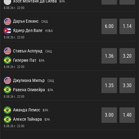
Хосе Монтаня Да Силва
БРА
8.08.26 г. 22:00
Дарън Елкинс
САЩ
6.00
1.14
Ядиер Дел Вале
КУБА
8.08.26 г. 22:00
Стивън Асплунд
САЩ
1.36
3.20
Гилерме Пат
БРА
8.08.26 г. 22:00
Джулиана Милър
САЩ
1.35
3.30
Равена Оливейра
БРА
8.08.26 г. 22:00
Аманда Лемос
БРА
3.00
1.40
Алекся Тайнара
БРА
8.08.26 г. 22:00