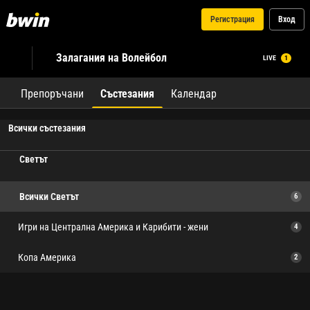
Регистрация
Вход
Залагания на Волейбол
LIVE
1
Препоръчани
Състезания
Календар
Всички състезания
Светът
Всички Светът
6
Игри на Централна Америка и Карибити - жени
4
Копа Америка
2