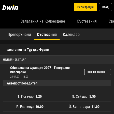
Регистрация
Вход
Залагания на Колоездене
Състезания
Св
Препоръчани
Състезания
Календар
залагания на Тур дьо Франс
НЕДЕЛЯ - 25.07.27 Г.
Обиколка на Франция 2027 - Генерално
класиране
Всички залози
25.07.27 г. 18:00
Антепост победител
Т. Погачар
П. Сейшас
1.20
5.50
Р. Евенепул
Й. Вингегаард
10.00
11.00