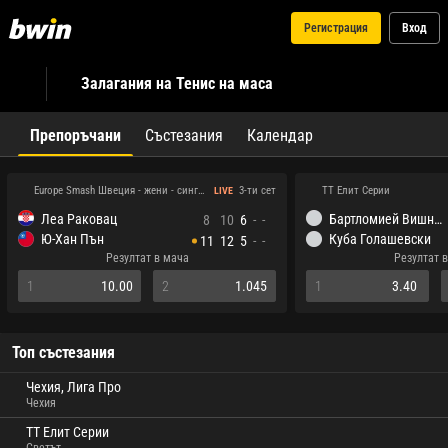
Регистрация
Вход
Залагания на Тенис на маса
Препоръчани
Състезания
Календар
Europe Smash Швеция - жени - сингъл
ТТ Елит Серии
3-ти сет
LIVE
Леа Раковац
Бартломией Вишневски
8
10
6
-
-
Ю‑Хан Пън
Куба Голашевски
11
12
5
-
-
Резултат в мача
Резултат 
1
10.00
2
1.045
1
3.40
Топ състезания
Чехия, Лига Про
Чехия
ТТ Елит Серии