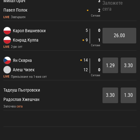
3
Михал Орач
Заложете
сега
Павел Полок
2
Сетове
Завършен
LIVE
5
0
Карол Вишневски
26.00
Конрад Кулпа
9
1
Сетове
2-ри сет
LIVE
14
0
Ян Скврна
1.29
3.30
Алеш Чизек
12
0
Сетове
Прекъсване на 1-вия сет
LIVE
Тадеуш Пьотровски
3.30
1.30
Радослав Хжешчан
Започва
сега