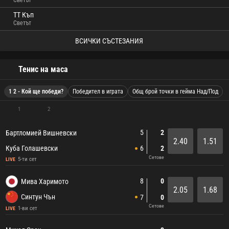
Светът
ТТ Къп
Светът
ВСИЧКИ СЪСТЕЗАНИЯ
Тенис на маса
1 2 - Кой ще победи?
Победител в играта
Общ брой точки в гейма Над/Под
1
2
5
2
Бартломией Вишневски
2.40
1.51
Куба Голашевски
6
2
Сетове
5-ти сет
LIVE
8
0
Мива Харимото
2.05
1.68
Синтун Чън
7
0
Сетове
1-ви сет
LIVE