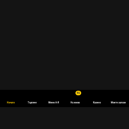
46
Начало
Търсене
Меню А-Я
На живо
Казино
Моите залози