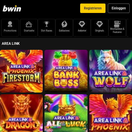
Registrieren
Einloggen
Mechaniken &
Promotions
Startseite
Slot Races
Exklusives
Anbieter
Originals
Ne
Features
AREA LINK