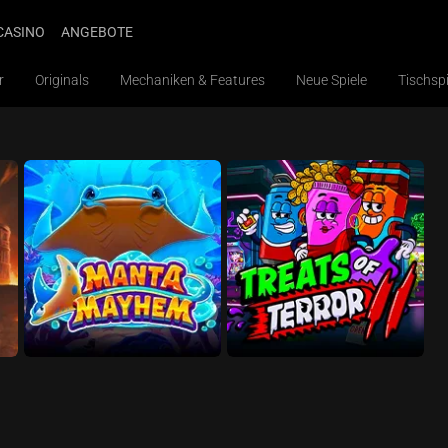
 CASINO
ANGEBOTE
r
Originals
Mechaniken & Features
Neue Spiele
Tischspi