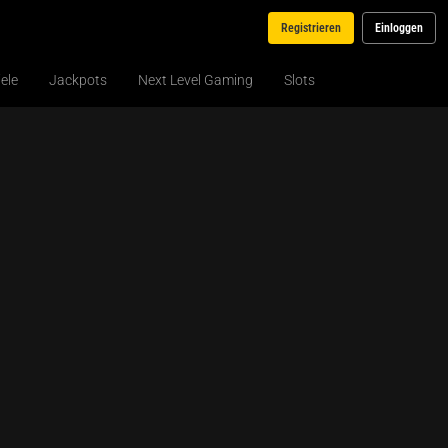
Registrieren
Einloggen
ele
Jackpots
Next Level Gaming
Slots