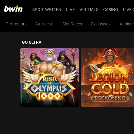
SPORTWETTEN
LIVE
VIRTUALS
CASINO
LIVE
Promotions
Startseite
Slot Races
Exklusives
Anbiete
GO ULTRA