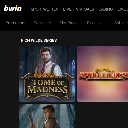
SPORTWETTEN
LIVE
VIRTUALS
CASINO
LIVE
Promotions
Startseite
Slot Races
Exklusives
Anbiete
RICH WILDE SERIES