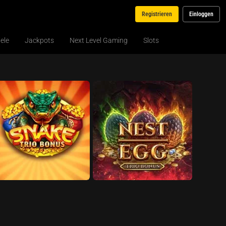
Registrieren
Einloggen
ele
Jackpots
Next Level Gaming
Slots