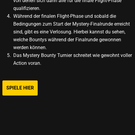
von denen sich dann alle für die finale Flight-Phase
qualifizieren.
Während der finalen Flight-Phase und sobald die
Bedingungen zum Start der Mystery-Finalrunde erreicht
sind, gibt es eine Verlosung. Hierbei kannst du sehen,
welche Bountys während der Finalrunde gewonnen
werden können.
Das Mystery Bounty Turnier schreitet wie gewohnt voller
Action voran.
SPIELE HIER