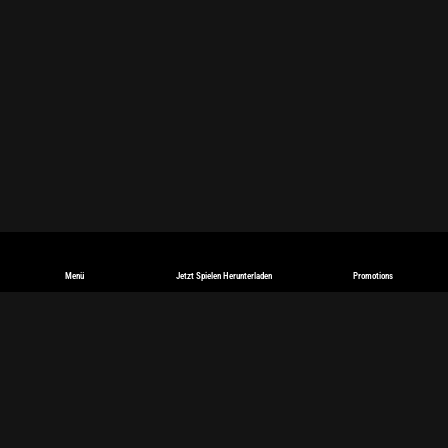
Menü
Jetzt Spielen
Herunterladen
Promotions
English
Deutsch
Español
español
(Latinoamérica)
Français
polski
Magyar
български