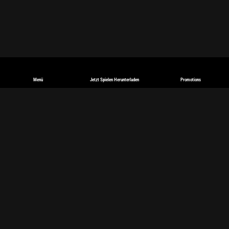
Menü
Jetzt Spielen
Herunterladen
Promotions
English
Deutsch
Español
español
(Latinoamérica)
Français
polski
Magyar
български
Sport
Sportwetten
Live Wetten
Fußball
Tennis
Basketball
Champions League
Formel 1
Premier League