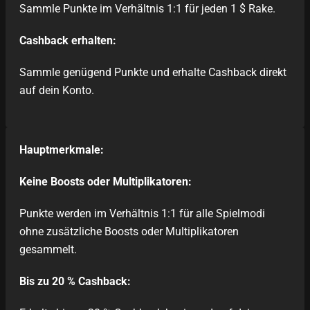
Sammle Punkte im Verhältnis 1:1 für jeden 1 $ Rake.
Cashback erhalten:
Sammle genügend Punkte und erhalte Cashback direkt
auf dein Konto.
Hauptmerkmale:
Keine Boosts oder Multiplikatoren:
Punkte werden im Verhältnis 1:1 für alle Spielmodi
ohne zusätzliche Boosts oder Multiplikatoren
gesammelt.
Bis zu 20 % Cashback: