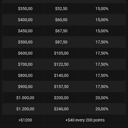
$350,00
$52,50
15,00%
$400,00
$60,00
15,00%
$450,00
$67,50
15,00%
$500,00
$87,50
17,50%
$600,00
$105,00
17,50%
$700,00
$122,50
17,50%
$800,00
$140,00
17,50%
$900,00
$157,50
17,50%
$1.000,00
$200,00
20,00%
$1.200,00
$240,00
20,00%
>$1200
+$40 every 200 points