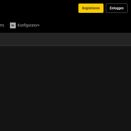
Registrieren
Einloggen
rts
Konfigurator+
Medien
Wähle ein Event ...
Wähle
von der
Liste der
Live-
Events, um
einen Live-
Stream
anzusehen.