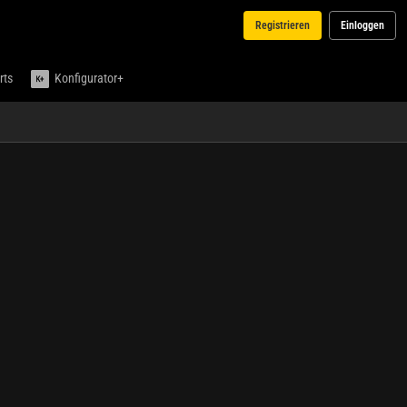
Registrieren
Einloggen
rts
Konfigurator+
Medien
Wähle ein Event ...
Wähle
von der
Liste der
Live-
Events, um
einen Live-
Stream
anzusehen.