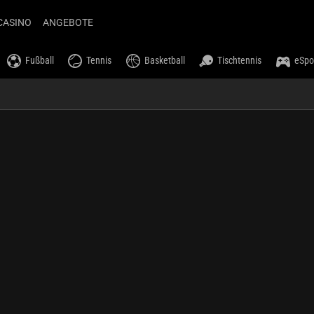
 CASINO
ANGEBOTE
Fußball
Tennis
Basketball
Tischtennis
eSpo