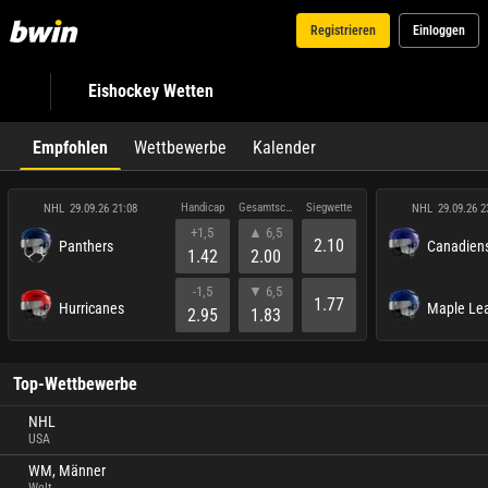
Registrieren
Einloggen
Eishockey Wetten
Empfohlen
Wettbewerbe
Kalender
Handicap
Gesamtscore
Siegwette
NHL
NHL
29.09.26 21:08
29.09.26 2
+1,5
▲ 6,5
2.10
Panthers
Canadien
1.42
2.00
-1,5
▼ 6,5
1.77
Hurricanes
Maple Le
2.95
1.83
Top-Wettbewerbe
NHL
USA
WM, Männer