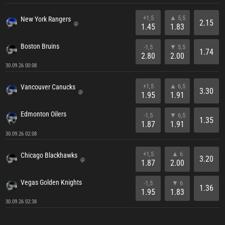
+1,5
▲ 5,5
New York Rangers
2.15
@
1.45
1.83
Boston Bruins
-1,5
▼ 5,5
1.74
2.80
2.00
30.09.26 00:08
+1,5
▲ 6,5
Vancouver Canucks
3.30
@
1.95
1.91
Edmonton Oilers
-1,5
▼ 6,5
1.35
1.87
1.91
30.09.26 02:08
+1,5
▲ 6
Chicago Blackhawks
3.20
@
1.87
2.00
Vegas Golden Knights
-1,5
▼ 6
1.36
1.95
1.83
30.09.26 02:38