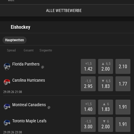
Welt
ALLE WETTBEWERBE
Eishockey
Hauptwetten
Spread
Gesamt
Siegwette
+1,5
▲ 6,5
Florida Panthers
2.10
@
1.42
2.00
Carolina Hurricanes
-1,5
▼ 6,5
1.77
2.95
1.83
29.09.26 21:08
+1,5
▲ 6
Montreal Canadiens
1.91
@
1.40
1.83
Toronto Maple Leafs
-1,5
▼ 6
1.91
3.00
2.00
29.09.26 23:08