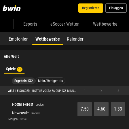
Registrieren
Einloggen
Esports
eSoccer Wetten
Wettbewerbe
Empfohlen
Wettbewerbe
Kalender
Alle Welt
Spiele
55
Ergebnis 1X2
Mehr/Weniger als
WELT | E-SOCCER - BATTLE VOLTA FA CUP 2X3 MINUTEN
1
X
2
Nottm Forest
Legion
7.50
4.60
1.33
Newcastle
Radahn
Morgen / 05:40