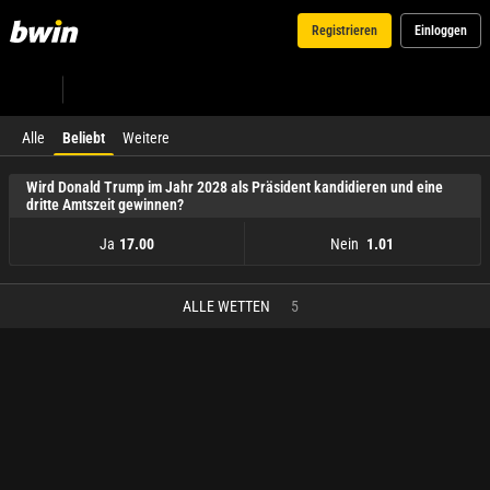
Registrieren
Einloggen
Alle
Beliebt
Weitere
Wird Donald Trump im Jahr 2028 als Präsident kandidieren und eine
dritte Amtszeit gewinnen?
Ja
Nein
17.00
1.01
Ja
17.00
Nein
1.01
ALLE WETTEN
5