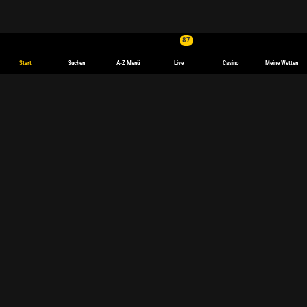
87
Start
Suchen
A-Z Menü
Live
Casino
Meine Wetten
English
Deutsch
Español
español
(Latinoamérica)
Français
polski
Magyar
български
Sport
Sportwetten
Live Wetten
Fußball
Tennis
Basketball
Champions League
Formel 1
Premier League
Jetzt spielen