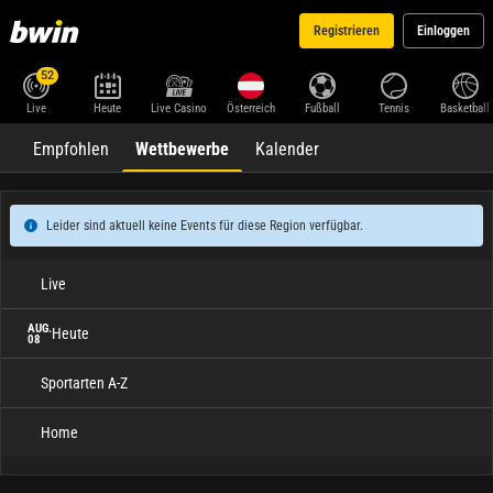
Registrieren
Einloggen
52
Live
Heute
Live Casino
Österreich
Fußball
Tennis
Basketball
Empfohlen
Wettbewerbe
Kalender
Leider sind aktuell keine Events für diese Region verfügbar.
Live
AUG.
Heute
08
Sportarten A-Z
Home