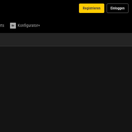
Registrieren
Einloggen
rts
Konfigurator+
Medien
Wähle ein Event ...
Wähle
von der
Liste der
Live-
Events, um
einen Live-
Stream
anzusehen.