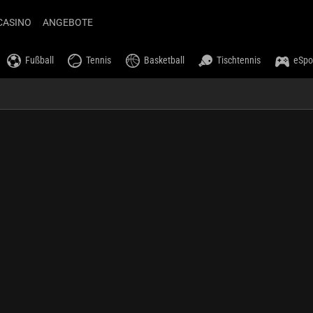
 CASINO
ANGEBOTE
Fußball
Tennis
Basketball
Tischtennis
eSpo