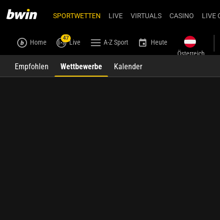
SPORTWETTEN
LIVE
VIRTUALS
CASINO
LIVE
47
Home
Live
A-Z Sport
Heute
Österreich
Empfohlen
Wettbewerbe
Kalender
Alle
Länder
Leider
sind
Welt
aktuell
keine
Events für
A
9
diese
l
Region
l
C
verfügbar.
e
7
l
W
u
e
Cl
b
L
l
2
u
F
i
t
b
r
v
Fr
LÄNDER
H
i
e
AUG.
ie
07
Welt
e
e
n
A-
u