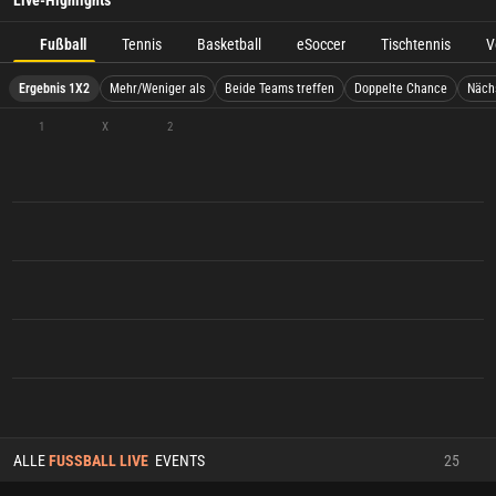
Fußball
Tennis
Basketball
eSoccer
Tischtennis
V
Ergebnis 1X2
Mehr/Weniger als
Beide Teams treffen
Doppelte Chance
Näch
1
X
2
ALLE
FUSSBALL LIVE
EVENTS
25