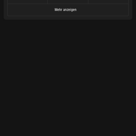
Mehr anzeigen