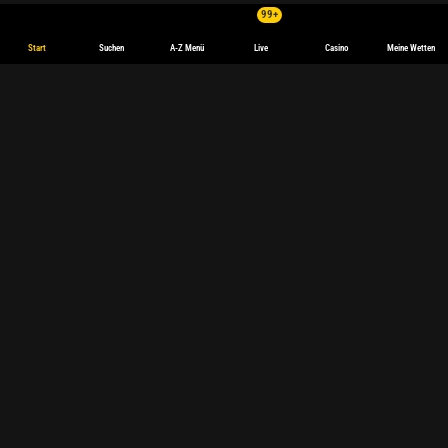
99+
Start
Suchen
A-Z Menü
Live
Casino
Meine Wetten
English
Deutsch
Español
español
(Latinoamérica)
Français
polski
Magyar
български
Sport
Sportwetten
Live Wetten
Fußball
Tennis
Basketball
Champions League
Formel 1
Premier League