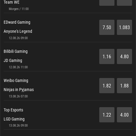
Team WE
Morgen / 11:00
EDward Gaming
7.50
1.083
Anyone's Legend
12.08.26 09:00
Bilibili Gaming
1.16
4.80
JD Gaming
12.08.26 11:00
Weibo Gaming
1.82
1.88
Ninjas in Pyjamas
13.08.26 07:00
Top Esports
1.22
4.00
LGD Gaming
13.08.26 09:00