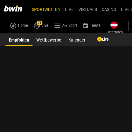
SPORTWETTEN
LIVE
VIRTUALS
CASINO
LIVE
71
Home
Live
A-Z Sport
Heute
Österreich
Live
2
Empfohlen
Wettbewerbe
Kalender
Esports
League of Legends Wetten
League of Legends
2-Weg - Wer gewinnt?
Ergebnis 1
1
2
LGD Gaming
1
1.40
2.75
ThunderTalk Gaming
1
LIVE
Kiwoom DRX
1
11.50