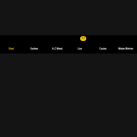
77
Start
Suchen
A-Z Menü
Live
Casino
Meine Wetten
English
Deutsch
Español
español
(Latinoamérica)
Français
polski
Magyar
български