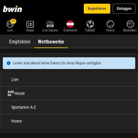
Registrieren
Einloggen
77
Live
Heute
Live Casino
Österreich
Fußball
Tennis
Basketball
Empfohlen
Wettbewerbe
Leider sind aktuell keine Events für diese Region verfügbar.
Live
AUG.
Heute
06
Sportarten A-Z
Home