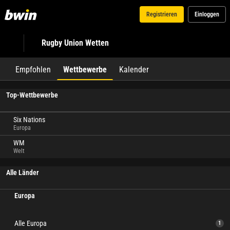
Registrieren
Einloggen
Rugby Union Wetten
Empfohlen
Wettbewerbe
Kalender
Top-Wettbewerbe
Six Nations
Europa
WM
Welt
Alle Länder
Europa
Alle Europa
1