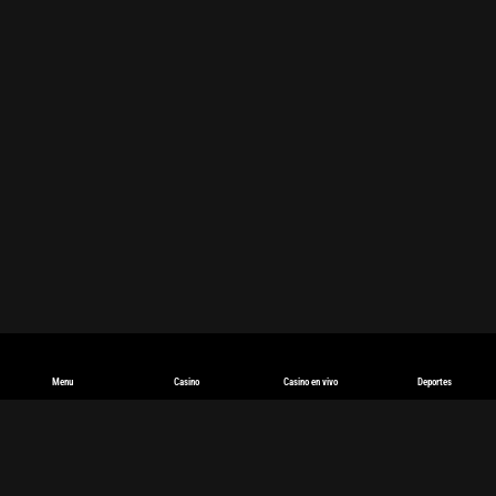
Menu
Casino
Casino en vivo
Deportes
English
Deutsch
Español
español