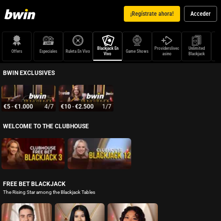
¡Regístrate ahora!
Acceder
Blackjack En
Providerslivec
Unlimited
Offers
Especiales
Ruleta En Vivo
Game Shows
Vivo
Asino
Blackjack
BWIN EXCLUSIVES
€5
-
€1.000
4/7
€10
-
€2.500
1/7
WELCOME TO THE CLUBHOUSE
FREE BET BLACKJACK
The Rising Star among the Blackjack Tables