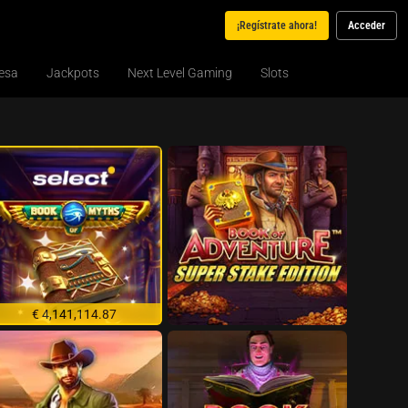
¡Regístrate ahora!
Acceder
esa
Jackpots
Next Level Gaming
Slots
€ 4,141,114.87