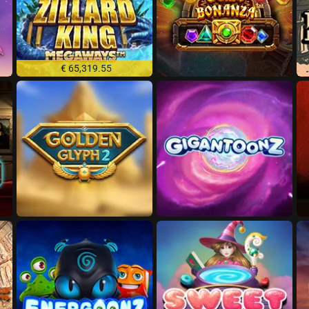
€ 65,319.55