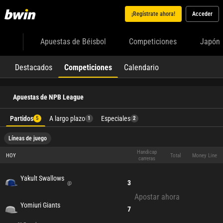
¡Regístrate ahora!
Acceder
Apuestas de Béisbol
Competiciones
Japón
Destacados
Competiciones
Calendario
Apuestas de NPB League
Partidos
A largo plazo
Especiales
5
1
2
Líneas de juego
Handicap
HOY
Total
Money Line
carreras
Yakult Swallows
3
@
Apostar ahora
Yomiuri Giants
7