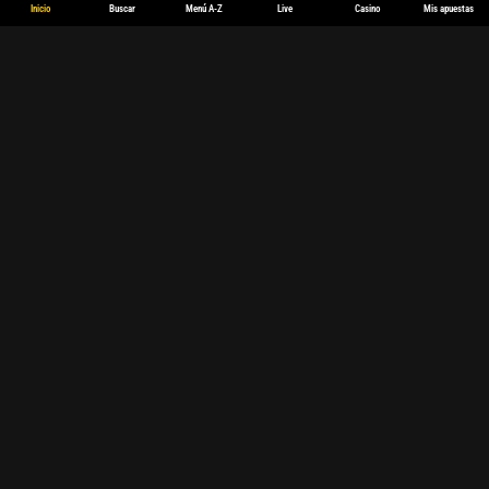
Inicio
Buscar
Menú A-Z
Live
Casino
Mis apuestas
English
Deutsch
Español
español
(Latinoamérica)
Français
polski
Magyar
български
Deportes
Apuestas online
Apuestas live
Fútbol
Tenis
Baloncesto
Champions League
Fórmula 1
Premier League