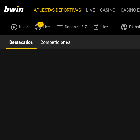
APUESTAS DEPORTIVAS
LIVE
CASINO
CASINO E
76
Inicio
Live
Deportes A-Z
Hoy
Fútbol
Destacados
Competiciones
Esquí de fondo
Apuestas principales
Tour
Apostar ahora
de
Ski
10/1/27 14:00
FIS
2026/27
Tour
(F)
Apostar ahora
de
-
Ski
10/1/27 14:00
Clasificación
FIS
general
2026/27
-
CM
(M)
Apostar ahora
Ganador
FIS
-
2026/27
6/3/27 9:00
Clasificación
(M)
general
-